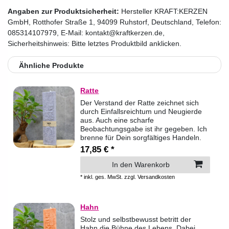
Angaben zur Produktsicherheit:
Hersteller
KRAFT:KERZEN
GmbH
,
Rotthofer Straße
1
,
94099
Ruhstorf
,
Deutschland
, Telefon:
085314107979
, E-Mail:
kontakt@kraftkerzen.de
,
Sicherheitshinweis: Bitte letztes Produktbild anklicken.
Ähnliche Produkte
Ratte
Der Verstand der Ratte zeichnet sich
durch Einfallsreichtum und Neugierde
aus. Auch eine scharfe
Beobachtungsgabe ist ihr gegeben. Ich
brenne für Dein sorgfältiges Handeln.
17,85 € *
In den Warenkorb
*
inkl. ges. MwSt.
zzgl.
Versandkosten
Hahn
Stolz und selbstbewusst betritt der
Hahn die Bühne des Lebens. Dabei