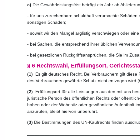
c)
Die Gewährleistungsfrist beträgt ein Jahr ab Ablieferun
- für uns zurechenbare schuldhaft verursachte Schäden a
sonstigen Schäden;
- soweit wir den Mangel arglistig verschwiegen oder ei
- bei Sachen, die entsprechend ihrer üblichen Verwendu
- bei gesetzlichen Rückgriffsansprüchen, die Sie im Z
§ 6 Rechtswahl, Erfüllungsort, Gerichtsst
(1)
Es gilt deutsches Recht. Bei Verbrauchern gilt dies
des Verbrauchers gewährte Schutz nicht entzogen wird (G
(2)
Erfüllungsort für alle Leistungen aus den mit uns be
juristische Person des öffentlichen Rechts oder öffentli
haben oder der Wohnsitz oder gewöhnliche Aufenthalt im
anzurufen, bleibt hiervon unberührt.
(3)
Die Bestimmungen des UN-Kaufrechts finden ausdrüc
_____________________________________________