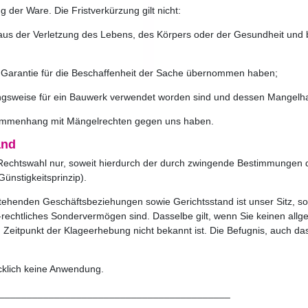
g der Ware. Die Fristverkürzung gilt nicht:
us der Verletzung des Lebens, des Körpers oder der Gesundheit und be
ne Garantie für die Beschaffenheit der Sache übernommen haben;
ngsweise für ein Bauwerk verwendet worden sind und dessen Mangelhaf
usammenhang mit Mängelrechten gegen uns haben.
and
e Rechtswahl nur, soweit hierdurch der durch zwingende Bestimmungen
ünstigkeitsprinzip).
stehenden Geschäftsbeziehungen sowie Gerichtsstand ist unser Sitz, s
ch-rechtliches Sondervermögen sind. Dasselbe gilt, wenn Sie keinen al
 Zeitpunkt der Klageerhebung nicht bekannt ist. Die Befugnis, auch da
klich keine Anwendung.
__________________________________________