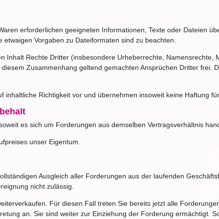
er Waren erforderlichen geeigneten Informationen, Texte oder Dateien ü
e etwaigen Vorgaben zu Dateiformaten sind zu beachten.
eren Inhalt Rechte Dritter (insbesondere Urheberrechte, Namensrechte
in diesem Zusammenhang geltend gemachten Ansprüchen Dritter frei. Da
inhaltliche Richtigkeit vor und übernehmen insoweit keine Haftung für
behalt
soweit es sich um Forderungen aus demselben Vertragsverhältnis hand
ufpreises unser Eigentum.
ollständigen Ausgleich aller Forderungen aus der laufenden Geschäft
reignung nicht zulässig.
iterverkaufen. Für diesen Fall treten Sie bereits jetzt alle Forderu
etung an. Sie sind weiter zur Einziehung der Forderung ermächtigt. So