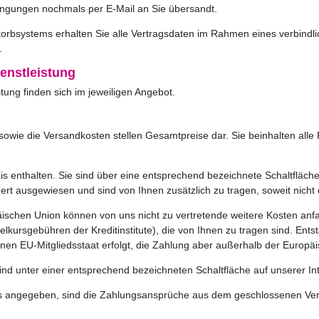
ngungen nochmals per E-Mail an Sie übersandt.
rbsystems erhalten Sie alle Vertragsdaten im Rahmen eines verbindlic
.
enstleistung
ung finden sich im jeweiligen Angebot.
owie die Versandkosten stellen Gesamtpreise dar. Sie beinhalten alle P
is enthalten. Sie sind über eine entsprechend bezeichnete Schaltfläch
rt ausgewiesen und sind von Ihnen zusätzlich zu tragen, soweit nicht d
äischen Union können von uns nicht zu vertretende weitere Kosten anfal
ursgebühren der Kreditinstitute), die von Ihnen zu tragen sind. Ents
einen EU-Mitgliedsstaat erfolgt, die Zahlung aber außerhalb der Europ
ind unter einer entsprechend bezeichneten Schaltfläche auf unserer I
rs angegeben, sind die Zahlungsansprüche aus dem geschlossenen Vertra