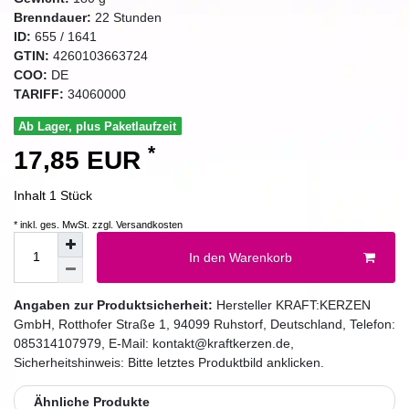
Brenndauer:
22
Stunden
ID:
655
/
1641
GTIN:
4260103663724
COO:
DE
TARIFF:
34060000
Ab Lager, plus Paketlaufzeit
*
17,85 EUR
Inhalt
1
Stück
* inkl. ges. MwSt. zzgl.
Versandkosten
In den Warenkorb
Angaben zur Produktsicherheit:
Hersteller
KRAFT:KERZEN
GmbH
,
Rotthofer Straße
1
,
94099
Ruhstorf
,
Deutschland
, Telefon:
085314107979
, E-Mail:
kontakt@kraftkerzen.de
,
Sicherheitshinweis: Bitte letztes Produktbild anklicken.
Ähnliche Produkte