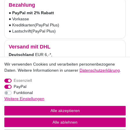
Bezahlung
●
PayPal mit 2% Rabatt
● Vorkasse
● Kreditkarten
(PayPal Plus)
● Lastschrift
(PayPal Plus)
Versand mit DHL
Deutschland
EUR 6,-*,
Versandkostenfrei ab 30,-
Wir verwenden Cookies und verarbeiten personenbezogene
Wir verwenden Cookies und verarbeiten personenbezogene
Österreich
EUR 9,-*,
Daten. Weitere Informationen in unserer
Daten. Weitere Informationen in unserer
Daten­schutz­erklärung
Daten­schutz­erklärung
.
.
Versandkostenfrei ab 50,-
* für Endkunden.
Essenziell
Essenziell
PayPal
PayPal
Funktional
Funktional
Impressum
Daten­schutz­erklärung
AGB
Weitere Einstellungen
Weitere Einstellungen
Alle akzeptieren
Alle akzeptieren
Widerrufs­recht
Vertrag widerrufen
Alle ablehnen
Alle ablehnen