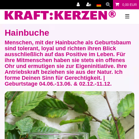
0,00 EUR
☰
Hainbuche
Menschen, mit der Hainbuche als Geburtsbaum
sind tolerant, loyal und richten ihren Blick
ausschließlich auf das Positive im Leben. Für
ihre Mitmenschen haben sie stets ein offenes
Ohr und ermutigen sie zur Eigeninitiative. Ihre
Antriebskraft beziehen sie aus der Natur. Ich
forme Deinen Sinn für Gerechtigkeit. |
Geburtstage 04.06.-13.06. & 02.12.-11.12.