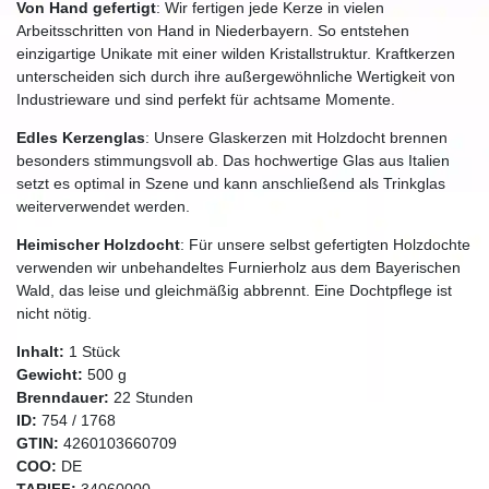
Von Hand gefertigt
: Wir fertigen jede Kerze in vielen
Arbeitsschritten von Hand in Niederbayern. So entstehen
einzigartige Unikate mit einer wilden Kristallstruktur. Kraftkerzen
unterscheiden sich durch ihre außergewöhnliche Wertigkeit von
Industrieware und sind perfekt für achtsame Momente.
Edles Kerzenglas
: Unsere Glaskerzen mit Holzdocht brennen
besonders stimmungsvoll ab. Das hochwertige Glas aus Italien
setzt es optimal in Szene und kann anschließend als Trinkglas
weiterverwendet werden.
Heimischer Holzdocht
: Für unsere selbst gefertigten Holzdochte
verwenden wir unbehandeltes Furnierholz aus dem Bayerischen
Wald, das leise und gleichmäßig abbrennt. Eine Dochtpflege ist
nicht nötig.
Inhalt:
1
Stück
Gewicht:
500
g
Brenndauer:
22
Stunden
ID:
754
/
1768
GTIN:
4260103660709
COO:
DE
TARIFF:
34060000