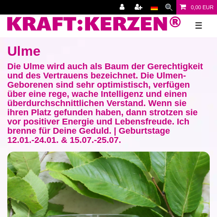
0,00 EUR
☰
Ulme
Die Ulme wird auch als Baum der Gerechtigkeit
und des Vertrauens bezeichnet. Die Ulmen-
Geborenen sind sehr optimistisch, verfügen
über eine rege, wache Intelligenz und einen
überdurchschnittlichen Verstand. Wenn sie
ihren Platz gefunden haben, dann strotzen sie
vor positiver Energie und Lebensfreude. Ich
brenne für Deine Geduld. | Geburtstage
12.01.-24.01. & 15.07.-25.07.