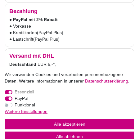
Bezahlung
●
PayPal mit 2% Rabatt
● Vorkasse
● Kreditkarten
(PayPal Plus)
● Lastschrift
(PayPal Plus)
Versand mit DHL
Deutschland
EUR 6,-*,
Versandkostenfrei ab 30,-
Wir verwenden Cookies und verarbeiten personenbezogene
Wir verwenden Cookies und verarbeiten personenbezogene
Österreich
EUR 9,-*,
Daten. Weitere Informationen in unserer
Daten. Weitere Informationen in unserer
Daten­schutz­erklärung
Daten­schutz­erklärung
.
.
Versandkostenfrei ab 50,-
* für Endkunden.
Essenziell
Essenziell
PayPal
PayPal
Funktional
Funktional
Impressum
Daten­schutz­erklärung
AGB
Weitere Einstellungen
Weitere Einstellungen
Alle akzeptieren
Alle akzeptieren
Widerrufs­recht
Vertrag widerrufen
Alle ablehnen
Alle ablehnen