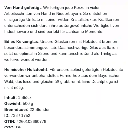
Von Hand gefertigt
: Wir fertigen jede Kerze in vielen
Arbeitsschritten von Hand in Niederbayern. So entstehen
einzigartige Unikate mit einer wilden Kristallstruktur. Kraftkerzen
unterscheiden sich durch ihre außergewöhnliche Wertigkeit von
Industrieware und sind perfekt für achtsame Momente.
Edles Kerzenglas
: Unsere Glaskerzen mit Holzdocht brennen
besonders stimmungsvoll ab. Das hochwertige Glas aus Italien
setzt es optimal in Szene und kann anschließend als Trinkglas
weiterverwendet werden.
Heimischer Holzdocht
: Für unsere selbst gefertigten Holzdochte
verwenden wir unbehandeltes Furnierholz aus dem Bayerischen
Wald, das leise und gleichmäßig abbrennt. Eine Dochtpflege ist
nicht nötig.
Inhalt:
1
Stück
Gewicht:
500
g
Brenndauer:
22
Stunden
ID:
738
/
1752
GTIN:
4260103660778
COO:
DE