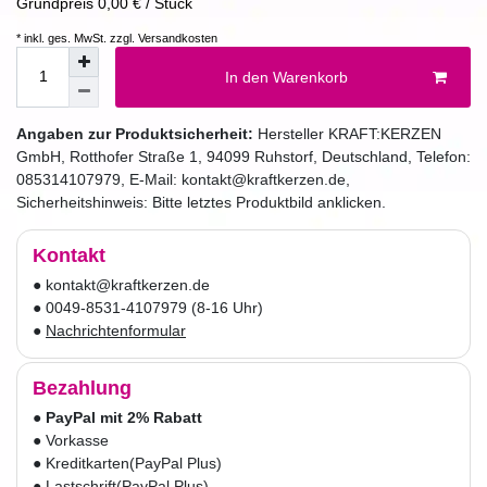
Grundpreis
0,00 € / Stück
* inkl. ges. MwSt. zzgl.
Versandkosten
In den Warenkorb
Angaben zur Produktsicherheit:
Hersteller
KRAFT:KERZEN
GmbH
,
Rotthofer Straße
1
,
94099
Ruhstorf
,
Deutschland
, Telefon:
085314107979
, E-Mail:
kontakt@kraftkerzen.de
,
Sicherheitshinweis: Bitte letztes Produktbild anklicken.
Kontakt
● kontakt@kraftkerzen.de
● 0049-8531-4107979 (8-16 Uhr)
●
Nachrichtenformular
Bezahlung
●
PayPal mit 2% Rabatt
● Vorkasse
● Kreditkarten
(PayPal Plus)
● Lastschrift
(PayPal Plus)