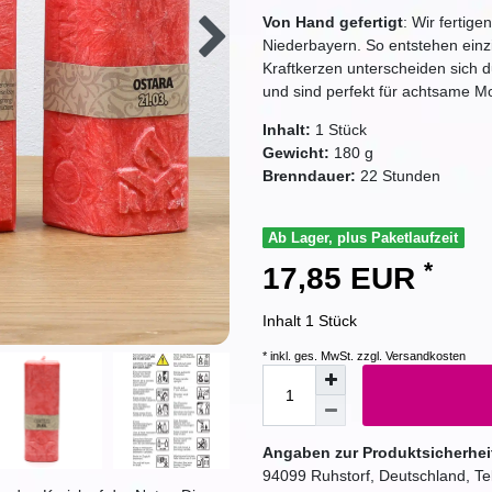
Von Hand gefertigt
: Wir fertige
Niederbayern. So entstehen einzig
Kraftkerzen unterscheiden sich 
und sind perfekt für achtsame 
Inhalt:
1
Stück
Gewicht:
180
g
Brenndauer:
22
Stunden
Ab Lager, plus Paketlaufzeit
*
17,85 EUR
Inhalt
1
Stück
* inkl. ges. MwSt. zzgl.
Versandkosten
Angaben zur Produktsicherhei
94099
Ruhstorf
,
Deutschland
, T