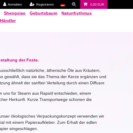
Anmelden
Registrieren
0,00 EUR
Shengxiao
Geburtsbaum
Naturrhythmus
 Händler
estaltung der Feste.
usschließlich natürliche, ätherische Öle aus Kräutern,
 so gewählt, dass sie das Thema der Kerze ergänzen und
setzung ähnelt der sanften Verteilung durch einen Diffusor.
n uns für Stearin aus Rapsöl entschieden, einem
her Herkunft. Kurze Transportwege schonen die
 unser ökologisches Verpackungskonzept verwenden wir
al mit einem Papieraufkleber. Zum Erhalt der edlen
apier eingeschlagen.