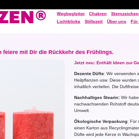
Wegbegleiter
Chakren
Sternzeichen
Lichtblicke
Stillezeit
Über uns
Für
 feiere mit Dir die Rückkehr des Frühlings.
Jetzt neu: Enthält Ideen zur G
Dezente Düfte
: Wir verwenden a
Heilpflanzen usw. Diese wurden
inhaltlich vertiefen. Die Duftfrei
Nachhaltiges Stearin:
Wir habe
nachwachsenden Rohstoff deutsc
Umwelt.
Ökologische Verpackung
: Für
einen Karton aus Recyclingmateri
Düfte wird jede Kerze in Wachsp