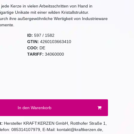
n jede Kerze in vielen Arbeitsschritten von Hand in
artige Unikate mit einer wilden Kristallstruktur.
durch ihre außergewöhnliche Wertigkeit von Industrieware
Momente.
ID:
597
/
1582
GTIN:
4260103663410
COO:
DE
TARIFF:
34060000
In den Warenkorb
t:
Hersteller
KRAFT:KERZEN GmbH
,
Rotthofer Straße
1
,
elefon:
085314107979
, E-Mail:
kontakt@kraftkerzen.de
,