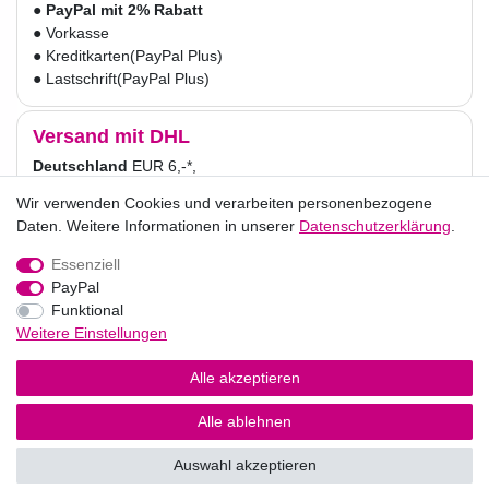
●
PayPal mit 2% Rabatt
● Vorkasse
● Kreditkarten
(PayPal Plus)
● Lastschrift
(PayPal Plus)
Versand mit DHL
Deutschland
EUR 6,-*,
Versandkostenfrei ab 30,-
Wir verwenden Cookies und verarbeiten personenbezogene
Wir verwenden Cookies und verarbeiten personenbezogene
Österreich
EUR 9,-*,
Daten. Weitere Informationen in unserer
Daten. Weitere Informationen in unserer
Daten­schutz­erklärung
Daten­schutz­erklärung
.
.
Versandkostenfrei ab 50,-
* für Endkunden.
Essenziell
Essenziell
PayPal
PayPal
Funktional
Funktional
Impressum
Daten­schutz­erklärung
AGB
Weitere Einstellungen
Weitere Einstellungen
Widerrufs­recht
Alle akzeptieren
Alle akzeptieren
Vertrag widerrufen
Alle ablehnen
Alle ablehnen
Auswahl akzeptieren
Auswahl akzeptieren