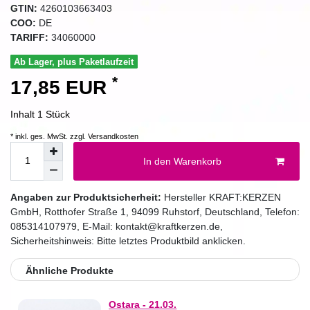
GTIN:
4260103663403
COO:
DE
TARIFF:
34060000
Ab Lager, plus Paketlaufzeit
*
17,85 EUR
Inhalt
1
Stück
* inkl. ges. MwSt. zzgl.
Versandkosten
In den Warenkorb
Angaben zur Produktsicherheit:
Hersteller
KRAFT:KERZEN
GmbH
,
Rotthofer Straße
1
,
94099
Ruhstorf
,
Deutschland
, Telefon:
085314107979
, E-Mail:
kontakt@kraftkerzen.de
,
Sicherheitshinweis: Bitte letztes Produktbild anklicken.
Ähnliche Produkte
Ostara - 21.03.